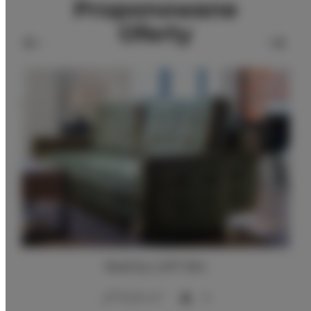
Proponowane
Oferty
RedCity LOFT 304
2
70,00 m
6