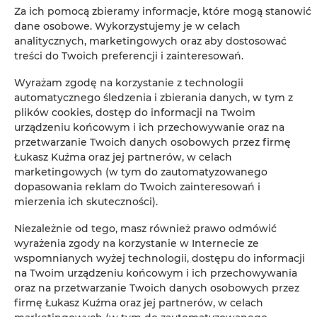
Za ich pomocą zbieramy informacje, które mogą stanowić
dane osobowe. Wykorzystujemy je w celach
ZAREZERWUJ TERAZ
analitycznych, marketingowych oraz aby dostosować
treści do Twoich preferencji i zainteresowań.
Udogodnienia
Wyrażam zgodę na korzystanie z technologii
automatycznego śledzenia i zbierania danych, w tym z
plików cookies, dostęp do informacji na Twoim
Kuchnia z pełnym wyposażeniem
urządzeniu końcowym i ich przechowywanie oraz na
przetwarzanie Twoich danych osobowych przez firmę
Łukasz Kuźma oraz jej partnerów, w celach
Lodówka
marketingowych (w tym do zautomatyzowanego
dopasowania reklam do Twoich zainteresowań i
Wyposażenie łazienki
mierzenia ich skuteczności).
Niezależnie od tego, masz również prawo odmówić
Telewizja satelitarna
wyrażenia zgody na korzystanie w Internecie ze
wspomnianych wyżej technologii, dostępu do informacji
Suszarka do włosów
na Twoim urządzeniu końcowym i ich przechowywania
oraz na przetwarzanie Twoich danych osobowych przez
firmę Łukasz Kuźma oraz jej partnerów, w celach
Żelazko