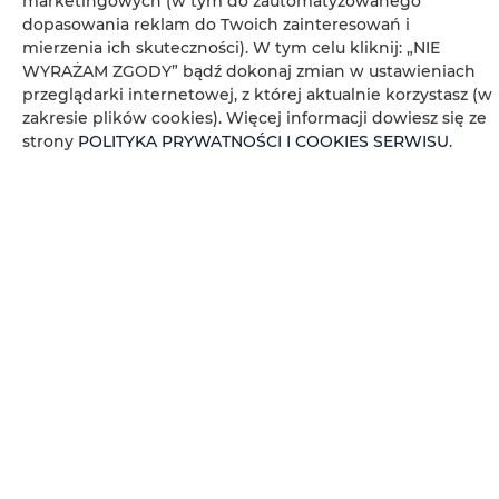
marketingowych (w tym do zautomatyzowanego
dopasowania reklam do Twoich zainteresowań i
Wieszak na ubrania
mierzenia ich skuteczności). W tym celu kliknij: „NIE
WYRAŻAM ZGODY” bądź dokonaj zmian w ustawieniach
Suszarka na ubrania
przeglądarki internetowej, z której aktualnie korzystasz (w
zakresie plików cookies). Więcej informacji dowiesz się ze
strony
POLITYKA PRYWATNOŚCI I COOKIES SERWISU
.
Rozkładana sofa
Szafa / garderoba
Sprzęt do prasowania
Pralka
Biurko
Wanna
Telewizor z płaskim ekranem