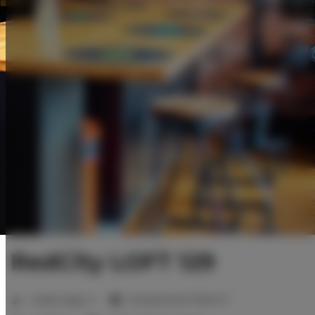
RedCity LOFT 129
2
Liczba miejsc:
4
Powierzchnia:
70,00 m