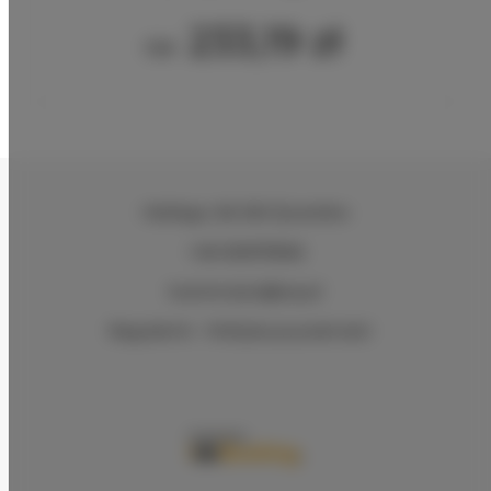
233,19 zł
Od
Hiellego
, 96-300 Żyrardów
+48 505978366
kuznia-stylu@wp.pl
Regulamin
Polityka prywatności