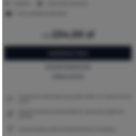
1 sypialnia
1 duże łóżko podwójne
1 sofa rozkładana (Sofa Bed)
234,00 zł
od
ZAREZERWUJ TERAZ
Sprawdź dostępność
Zobacz cennik
Gwarancja najniższej ceny pokoi tylko na naszej stronie
www
Natychmiastowe potwierdzenie rezerwacji (płatność
online)
Gwarantujemy pełne bezpieczeństwo transakcji