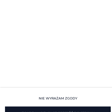
Gniazdko koło łóżka
Poduszka syntetyczna
Poduszka antyalergiczna
Winda
Przenośne WiFi
Dostęp do kluczy
Światło do czytania
Pościel
NIE WYRAŻAM ZGODY
Dojazd windą na wyższe piętra