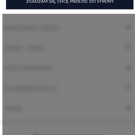
ZGADZAM SIĘ, CHCĘ PRZEJŚĆ DO STRONY
Papier toaletowy
WŁAŚCIWOŚCI POKOJU
ZASADY I OPŁATY
OPCJE DODATKOWE
DLA REZERWUJĄCYCH
CENNIK