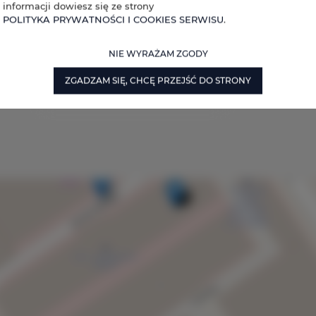
informacji dowiesz się ze strony
POLITYKA PRYWATNOŚCI I COOKIES SERWISU
.
NIE WYRAŻAM ZGODY
ZGADZAM SIĘ, CHCĘ PRZEJŚĆ DO STRONY
×
Chaya Niwas Loft
Hiellego
96-300 Żyrardów, Polska
Zobacz ofertę