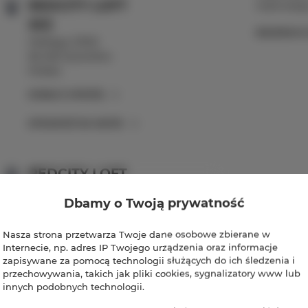
REDCITY LOFT
rezerwację
303
REZERWUJ
Hiellego 3/303
96-300 Żyrardów
Polska
ZOBACZ OFERTĘ
SPRAWDŹ NA MAPIE
REDCITY LOFT
25
Dbamy o Twoją prywatność
Nowy Świat 8/25
96-300 Żyrardów
Nasza strona przetwarza Twoje dane osobowe zbierane w
Polska
Internecie, np. adres IP Twojego urządzenia oraz informacje
zapisywane za pomocą technologii służących do ich śledzenia i
ZOBACZ OFERTĘ
przechowywania, takich jak pliki cookies, sygnalizatory www lub
innych podobnych technologii.
SPRAWDŹ NA MAPIE