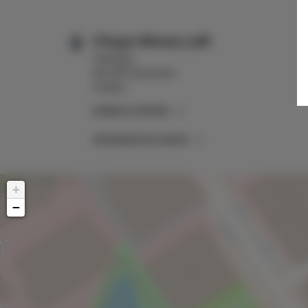
Chaya Niwas Loft
Hiellego
96-300 Żyrardów
Polska
ZOBACZ OFERTĘ
SPRAWDŹ NA MAPIE
+
−