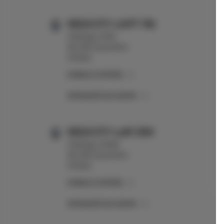
REDCITY LOFT 116
HIellego 3/116
96-300 Żyrardów
Polska
ZOBACZ OFERTĘ
SPRAWDŹ NA MAPIE
REDCITY Loft 309
Hiellego 3/309
96-300 Żyrardów
Polska
ZOBACZ OFERTĘ
SPRAWDŹ NA MAPIE