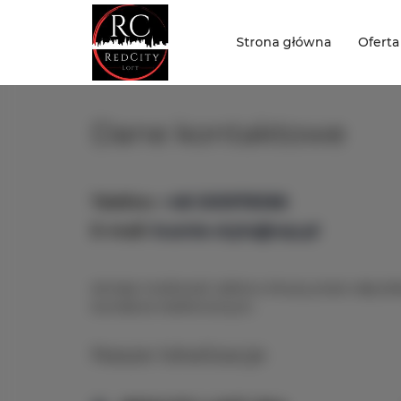
Strona główna
Oferta
Dane kontaktowe
Telefon
+48 505978366
E-mail
kuznia-stylu@wp.pl
Istnieje możliwość odbioru kluczy przez całą d
kontakcie telefonicznym.
Nasze lokalizacje