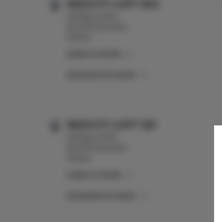
REDCITY LOFT 304
Hiellego 3/304
96-300 Żyrardów
Polska
ZOBACZ OFERTĘ
SPRAWDŹ NA MAPIE
REDCITY LOFT 129
Hiellego 3/129
96-300 Żyrardów
Polska
ZOBACZ OFERTĘ
SPRAWDŹ NA MAPIE