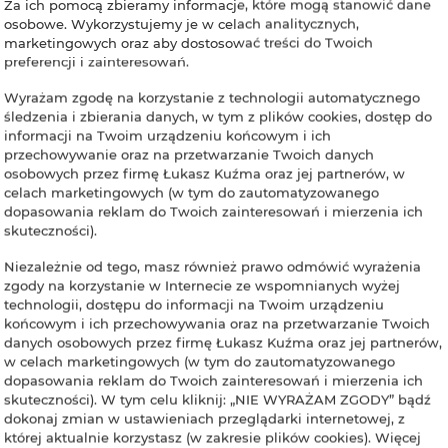
Za ich pomocą zbieramy informacje, które mogą stanowić dane
osobowe. Wykorzystujemy je w celach analitycznych,
marketingowych oraz aby dostosować treści do Twoich
RDECITY Loft 103
preferencji i zainteresowań.
Hiellego 3/103
96-300 Żyrardów
Wyrażam zgodę na korzystanie z technologii automatycznego
Polska
śledzenia i zbierania danych, w tym z plików cookies, dostęp do
informacji na Twoim urządzeniu końcowym i ich
ZOBACZ OFERTĘ
przechowywanie oraz na przetwarzanie Twoich danych
osobowych przez firmę Łukasz Kuźma oraz jej partnerów, w
SPRAWDŹ NA MAPIE
celach marketingowych (w tym do zautomatyzowanego
dopasowania reklam do Twoich zainteresowań i mierzenia ich
skuteczności).
REDCITY LOFT
Niezależnie od tego, masz również prawo odmówić wyrażenia
zgody na korzystanie w Internecie ze wspomnianych wyżej
430
technologii, dostępu do informacji na Twoim urządzeniu
Hiellego 3/430
końcowym i ich przechowywania oraz na przetwarzanie Twoich
96-300 Żyrardów
danych osobowych przez firmę Łukasz Kuźma oraz jej partnerów,
Polska
w celach marketingowych (w tym do zautomatyzowanego
dopasowania reklam do Twoich zainteresowań i mierzenia ich
ZOBACZ OFERTĘ
skuteczności). W tym celu kliknij: „NIE WYRAŻAM ZGODY” bądź
dokonaj zmian w ustawieniach przeglądarki internetowej, z
SPRAWDŹ NA MAPIE
której aktualnie korzystasz (w zakresie plików cookies). Więcej