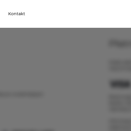
Kontakt
Płat
Dzięki pła
natychmia
obę po wcześniejszym
Rezerwują
będzie cz
najniższą 
Informacje
właściwych